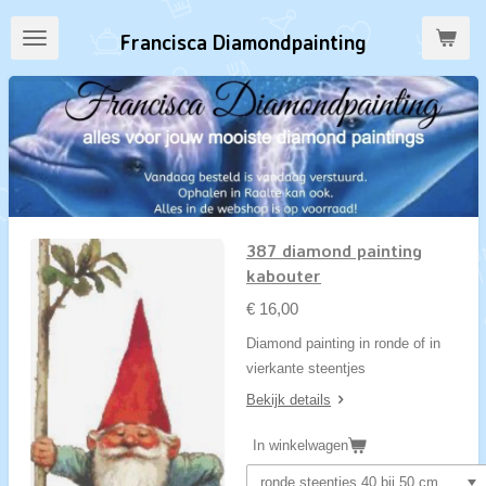
Ga
Francisca Diamondpainting
direct
naar
de
hoofdinhoud
387 diamond painting
kabouter
€ 16,00
Diamond painting in ronde of in
vierkante steentjes
Bekijk details
In winkelwagen