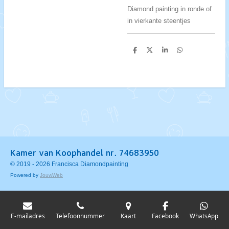
Diamond painting in ronde of
in vierkante steentjes
D
D
S
D
e
e
h
e
l
e
a
l
e
l
r
e
n
e
n
Kamer van Koophandel nr. 74683950
© 2019 - 2026 Francisca Diamondpainting
Powered by
JouwWeb
E-mailadres
Telefoonnummer
Kaart
Facebook
WhatsApp