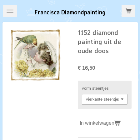
Ga
Francisca Diamondpainting
direct
naar
de
1152 diamond
hoofdinhoud
painting uit de
oude doos
€ 16,50
vorm steentjes
In winkelwagen