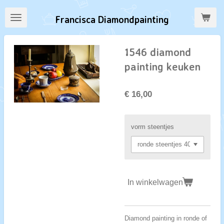
Ga
Francisca Diamondpainting
direct
naar
de
1546 diamond
hoofdinhoud
painting keuken
€ 16,00
vorm steentjes
In winkelwagen
Diamond painting in ronde of