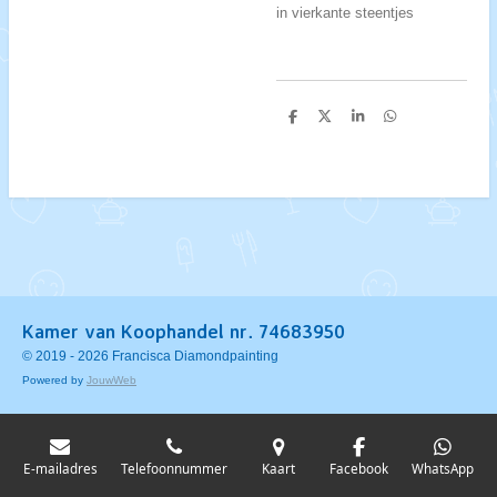
in vierkante steentjes
D
D
S
D
e
e
h
e
l
e
a
l
e
l
r
e
n
e
n
Kamer van Koophandel nr. 74683950
© 2019 - 2026 Francisca Diamondpainting
Powered by
JouwWeb
E-mailadres
Telefoonnummer
Kaart
Facebook
WhatsApp