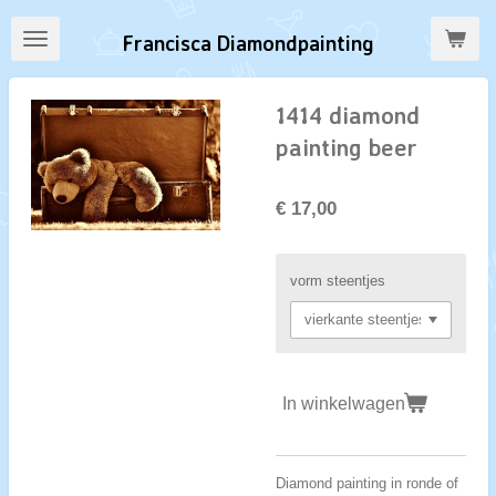
Ga
Francisca Diamondpainting
direct
naar
de
1414 diamond
hoofdinhoud
painting beer
€ 17,00
vorm steentjes
In winkelwagen
Diamond painting in ronde of