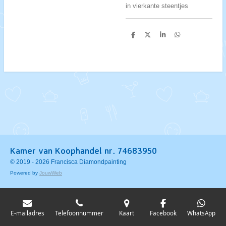
in vierkante steentjes
D
D
S
D
e
e
h
e
l
e
a
l
e
l
r
e
n
e
n
Kamer van Koophandel nr. 74683950
© 2019 - 2026 Francisca Diamondpainting
Powered by
JouwWeb
E-mailadres
Telefoonnummer
Kaart
Facebook
WhatsApp