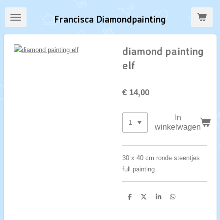
Ga
Francisca Diamondpainting
direct
naar
de
diamond painting
hoofdinhoud
elf
€ 14,00
In
winkelwagen
30 x 40 cm ronde steentjes
full painting
D
D
S
D
e
e
h
e
l
e
a
l
e
l
r
e