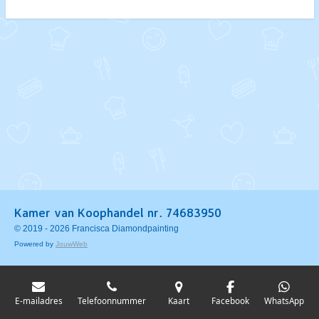
n
e
n
Kamer van Koophandel nr. 74683950
© 2019 - 2026 Francisca Diamondpainting
Powered by
JouwWeb
E-mailadres
Telefoonnummer
Kaart
Facebook
WhatsApp