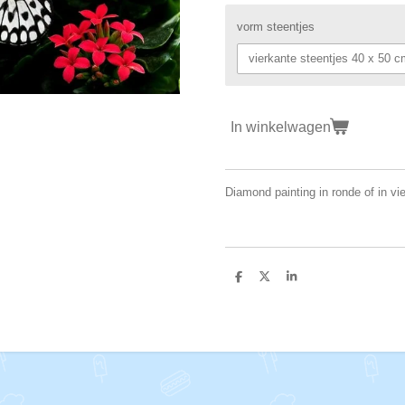
vorm steentjes
In winkelwagen
Diamond painting in ronde of in vi
D
D
S
e
e
h
l
e
a
e
l
r
n
e