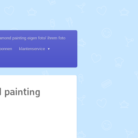
amond painting eigen foto/ ihrem foto
bonnen
klantenservice
 painting