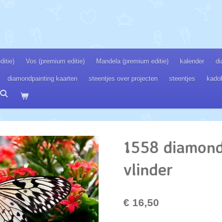
itie)
Vos (premium editie)
Mandela (premium editie)
kalender
di
diamondpainting kaarten
steentjes over projecten
steentjes
kado
1558 diamond
vlinder
€ 16,50