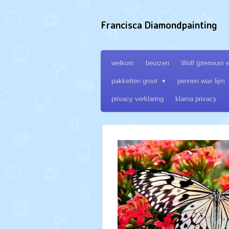
Ga
direct
Francisca Diamondpainting
naar
de
hoofdinhoud
welkom
beurzen
Wolf (premium ed
pakketten groot
pennen wax lijm
privacy verklaring
klarna privacy