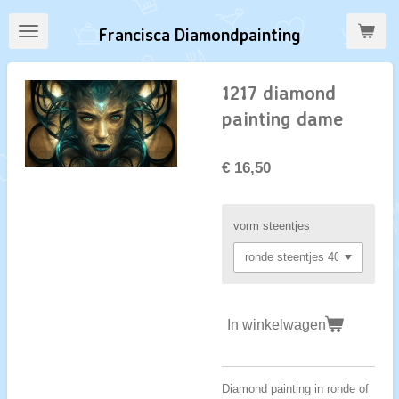
Ga
Francisca Diamondpainting
direct
naar
de
1217 diamond
hoofdinhoud
painting dame
€ 16,50
vorm steentjes
In winkelwagen
Diamond painting in ronde of