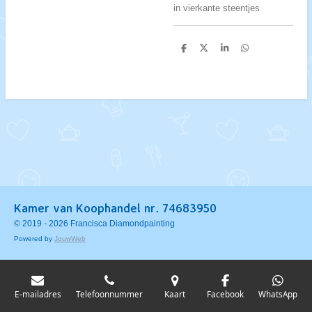
in vierkante steentjes
D
D
S
D
e
e
h
e
l
e
a
l
e
l
r
e
n
e
n
Kamer van Koophandel nr. 74683950
© 2019 - 2026 Francisca Diamondpainting
Powered by
JouwWeb
E-mailadres
Telefoonnummer
Kaart
Facebook
WhatsApp