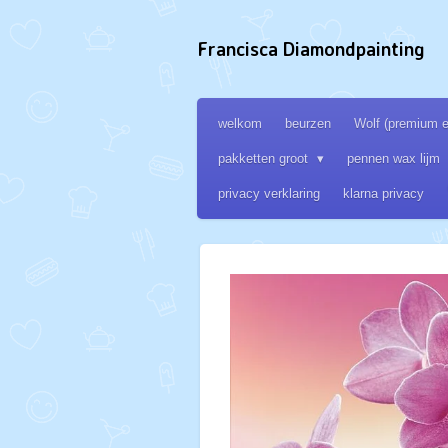
Ga
direct
Francisca Diamondpainting
naar
de
hoofdinhoud
welkom
beurzen
Wolf (premium ed
pakketten groot
pennen wax lijm
privacy verklaring
klarna privacy