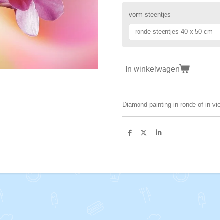
vorm steentjes
In winkelwagen
Diamond painting in ronde of in vi
D
D
S
e
e
h
l
e
a
e
l
r
n
e