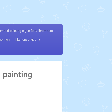
amond painting eigen foto/ ihrem foto
bonnen
klantenservice
 painting