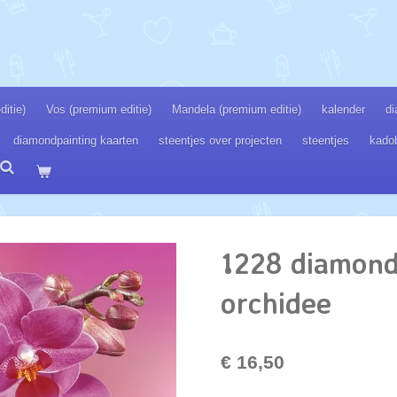
itie)
Vos (premium editie)
Mandela (premium editie)
kalender
di
diamondpainting kaarten
steentjes over projecten
steentjes
kado
1228 diamond
orchidee
€ 16,50