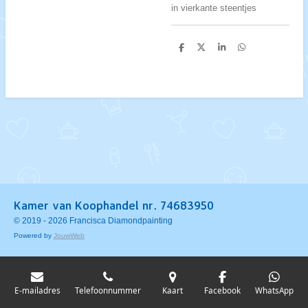
in vierkante steentjes
D
D
S
D
e
e
h
e
l
e
a
l
e
l
r
e
n
e
n
Kamer van Koophandel nr. 74683950
© 2019 - 2026 Francisca Diamondpainting
Powered by
JouwWeb
E-mailadres
Telefoonnummer
Kaart
Facebook
WhatsApp