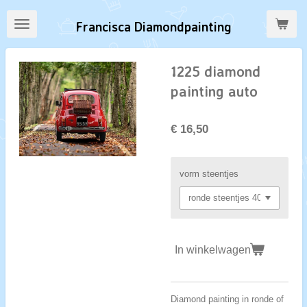
Ga
Francisca Diamondpainting
direct
naar
de
1225 diamond
hoofdinhoud
painting auto
€ 16,50
vorm steentjes
In winkelwagen
Diamond painting in ronde of