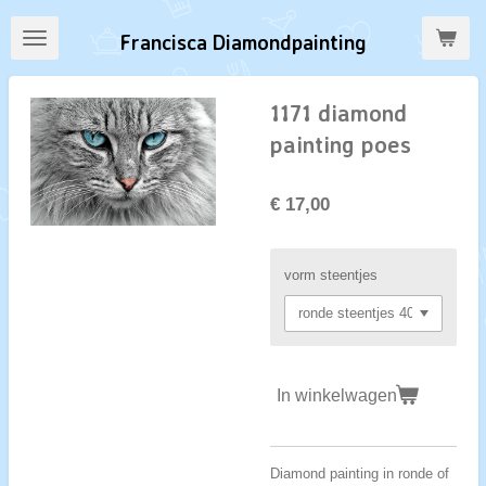
Ga
Francisca Diamondpainting
direct
naar
de
1171 diamond
hoofdinhoud
painting poes
€ 17,00
vorm steentjes
In winkelwagen
Diamond painting in ronde of