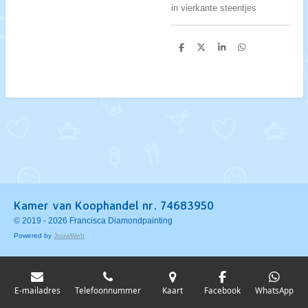
in vierkante steentjes
D
D
S
D
e
e
h
e
l
e
a
l
e
l
r
e
n
e
n
Kamer van Koophandel nr. 74683950
© 2019 - 2026 Francisca Diamondpainting
Powered by
JouwWeb
E-mailadres
Telefoonnummer
Kaart
Facebook
WhatsApp