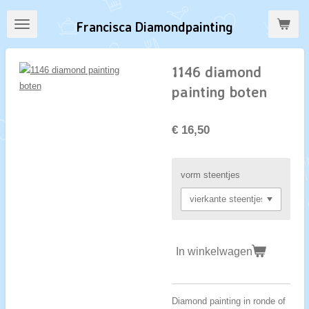
Ga
Francisca Diamondpainting
direct
naar
de
1146 diamond
hoofdinhoud
painting boten
€ 16,50
vorm steentjes
In winkelwagen
Diamond painting in ronde of