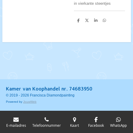
in vierkante steentjes
D
D
S
D
e
e
h
e
l
e
a
l
e
l
r
e
n
e
n
Kamer van Koophandel nr. 74683950
© 2019 - 2026 Francisca Diamondpainting
Powered by
JouwWeb
E-mailadres
Telefoonnummer
Kaart
Facebook
WhatsApp