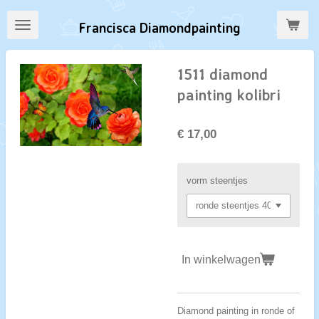
Ga
Francisca Diamondpainting
direct
naar
de
1511 diamond
hoofdinhoud
painting kolibri
€ 17,00
vorm steentjes
In winkelwagen
Diamond painting in ronde of