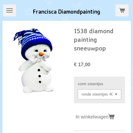
Ga
Francisca Diamondpainting
direct
naar
de
1538 diamond
hoofdinhoud
painting
sneeuwpop
€ 17,00
vorm steentjes
In winkelwagen