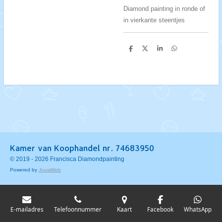
Diamond painting in ronde of
in vierkante steentjes
D
D
S
D
e
e
h
e
l
e
a
l
e
l
r
e
n
e
n
Kamer van Koophandel nr. 74683950
© 2019 - 2026 Francisca Diamondpainting
Powered by
JouwWeb
E-mailadres
Telefoonnummer
Kaart
Facebook
WhatsApp