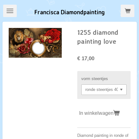
Ga
Francisca Diamondpainting
direct
naar
de
1255 diamond
hoofdinhoud
painting love
€ 17,00
vorm steentjes
In winkelwagen
Diamond painting in ronde of