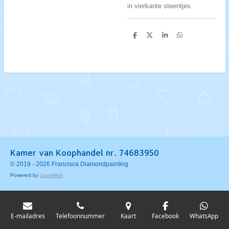
in vierkante steentjes
D
D
S
D
e
e
h
e
l
e
a
l
e
l
r
e
n
e
n
Kamer van Koophandel nr. 74683950
© 2019 - 2026 Francisca Diamondpainting
Powered by
JouwWeb
E-mailadres
Telefoonnummer
Kaart
Facebook
WhatsApp