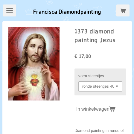
Ga
Francisca Diamondpainting
direct
naar
de
1373 diamond
hoofdinhoud
painting Jezus
€ 17,00
vorm steentjes
In winkelwagen
Diamond painting in ronde of