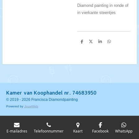
Diamond painting in ronde of
in vierkante steentjes
D
D
S
D
e
e
h
e
l
e
a
l
e
l
r
e
n
e
n
Kamer van Koophandel nr. 74683950
© 2019 - 2026 Francisca Diamondpainting
Powered by
JouwWeb
E-mailadres
Telefoonnummer
Kaart
Facebook
WhatsApp