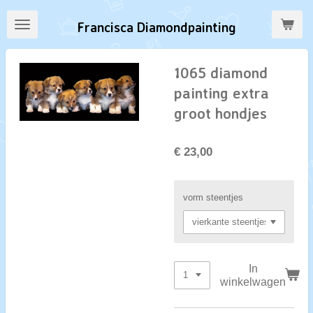
Ga
Francisca Diamondpainting
direct
naar
de
1065 diamond
hoofdinhoud
painting extra
groot hondjes
€ 23,00
vorm steentjes
In
winkelwagen