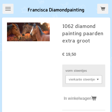
Ga
Francisca Diamondpainting
direct
naar
de
1062 diamond
hoofdinhoud
painting paarden
extra groot
€ 19,50
vorm steentjes
In winkelwagen