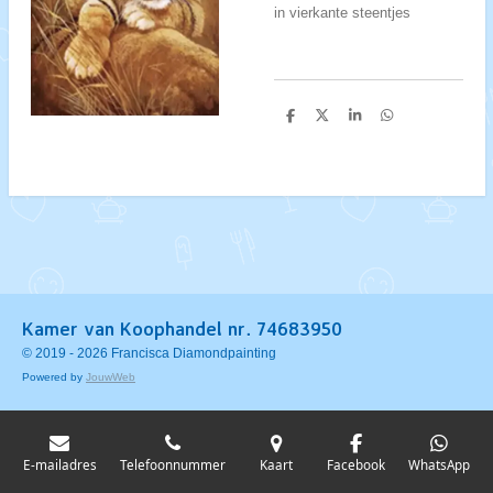
in vierkante steentjes
D
D
S
D
e
e
h
e
l
e
a
l
e
l
r
e
n
e
n
Kamer van Koophandel nr. 74683950
© 2019 - 2026 Francisca Diamondpainting
Powered by
JouwWeb
E-mailadres
Telefoonnummer
Kaart
Facebook
WhatsApp