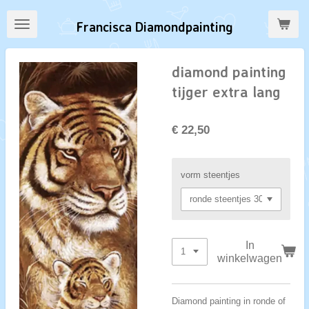
Ga
Francisca Diamondpainting
direct
naar
de
diamond painting
hoofdinhoud
tijger extra lang
€ 22,50
vorm steentjes
In
winkelwagen
Diamond painting in ronde of