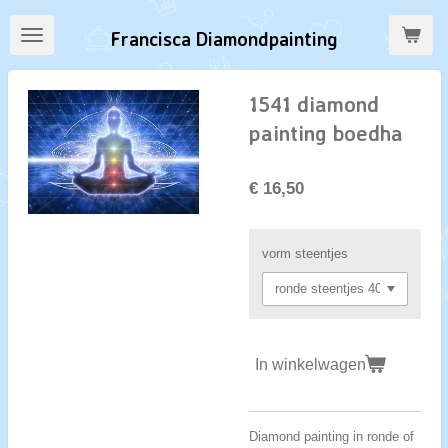
Ga
Francisca Diamondpainting
direct
naar
de
1541 diamond
hoofdinhoud
painting boedha
€ 16,50
vorm steentjes
In winkelwagen
Diamond painting in ronde of