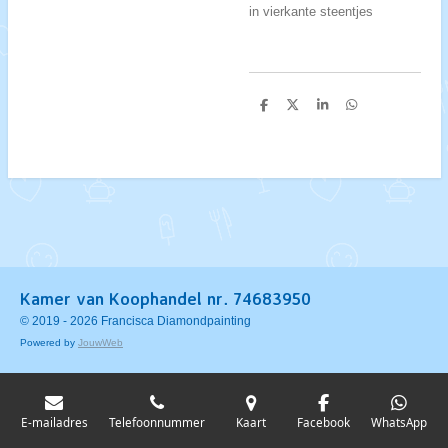
in vierkante steentjes
D
D
S
D
e
e
h
e
l
e
a
l
e
l
r
e
n
e
n
Kamer van Koophandel nr. 74683950
© 2019 - 2026 Francisca Diamondpainting
Powered by
JouwWeb
E-mailadres
Telefoonnummer
Kaart
Facebook
WhatsApp