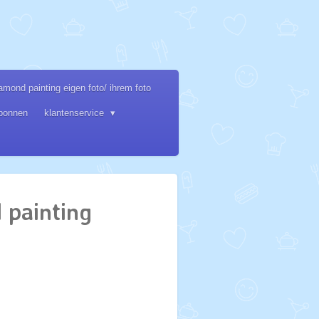
amond painting eigen foto/ ihrem foto
bonnen
klantenservice
 painting