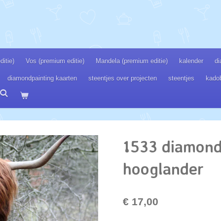
itie)
Vos (premium editie)
Mandela (premium editie)
kalender
di
diamondpainting kaarten
steentjes over projecten
steentjes
kado
1533 diamond
hooglander
€ 17,00