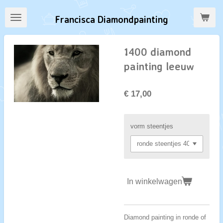
Ga
Francisca Diamondpainting
direct
naar
de
1400 diamond
hoofdinhoud
painting leeuw
€ 17,00
vorm steentjes
In winkelwagen
Diamond painting in ronde of