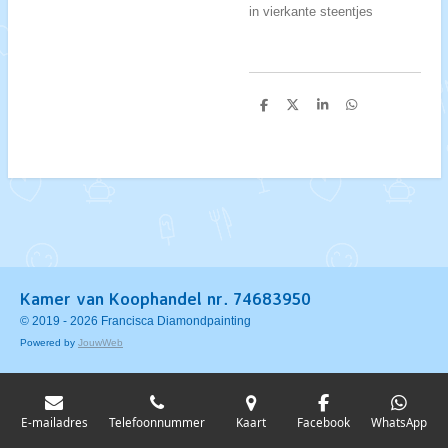
in vierkante steentjes
D
D
S
D
e
e
h
e
l
e
a
l
e
l
r
e
n
e
n
Kamer van Koophandel nr. 74683950
© 2019 - 2026 Francisca Diamondpainting
Powered by
JouwWeb
E-mailadres
Telefoonnummer
Kaart
Facebook
WhatsApp