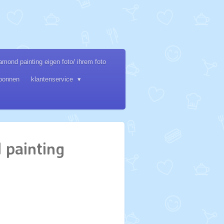
amond painting eigen foto/ ihrem foto
bonnen
klantenservice
 painting