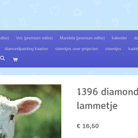
itie)
Vos (premium editie)
Mandela (premium editie)
kalender
di
diamondpainting kaarten
steentjes over projecten
steentjes
kado
1396 diamond
lammetje
€ 16,50