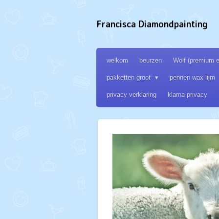
Ga
direct
Francisca Diamondpainting
naar
de
hoofdinhoud
welkom
beurzen
Wolf (premium ed
pakketten groot
pennen wax lijm
privacy verklaring
klarna privacy