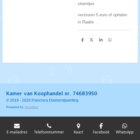
steentjes
versturen 5 euro of ophalen
in Raalte
D
D
S
D
e
e
h
e
l
e
a
l
e
l
r
e
n
e
n
Kamer van Koophandel nr. 74683950
© 2019 - 2026 Francisca Diamondpainting
Powered by
JouwWeb
E-mailadres
Telefoonnummer
Kaart
Facebook
WhatsApp