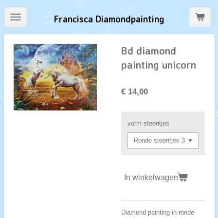
Ga
Francisca Diamondpainting
direct
naar
de
Bd diamond
hoofdinhoud
painting unicorn
€ 14,00
vorm steentjes
In winkelwagen
Diamond painting in ronde