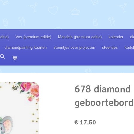
itie)
Vos (premium editie)
Mandela (premium editie)
kalender
di
diamondpainting kaarten
steentjes over projecten
steentjes
kado
678 diamond 
geboortebord
€ 17,50