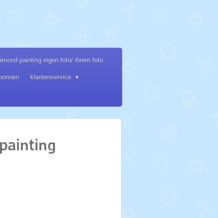
amond painting eigen foto/ ihrem foto
bonnen
klantenservice
painting