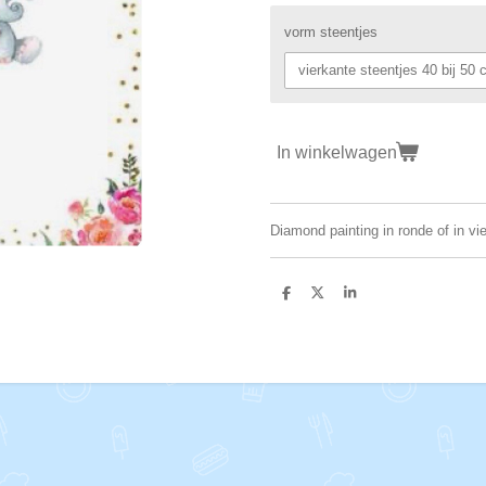
vorm steentjes
In winkelwagen
Diamond painting in ronde of in vi
D
D
S
e
e
h
l
e
a
e
l
r
n
e