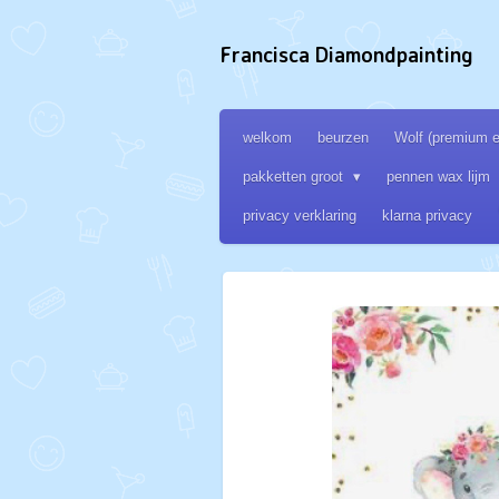
Ga
direct
Francisca Diamondpainting
naar
de
hoofdinhoud
welkom
beurzen
Wolf (premium ed
pakketten groot
pennen wax lijm
privacy verklaring
klarna privacy