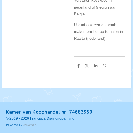
Versturen kost 4,50 in
nederland of 9 euro naar
Belgie.
U kunt ook een afspraak
maken om het op te halen in
Raalte (nederland)
D
D
S
D
e
e
h
e
l
e
a
l
e
l
r
e
n
e
n
Kamer van Koophandel nr. 74683950
© 2019 - 2026 Francisca Diamondpainting
Powered by
JouwWeb