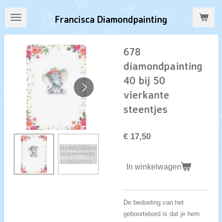
Ga
Francisca Diamondpainting
direct
naar
de
678
hoofdinhoud
diamondpainting
40 bij 50
vierkante
steentjes
€ 17,50
In winkelwagen
De bedoeling van het
geboortebord is dat je hem