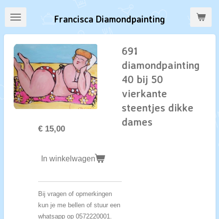
Ga
Francisca Diamondpainting
direct
naar
de
691
hoofdinhoud
diamondpainting
40 bij 50
vierkante
steentjes dikke
dames
€ 15,00
In winkelwagen
Bij vragen of opmerkingen
kun je me bellen of stuur een
whatsapp op 0572220001.