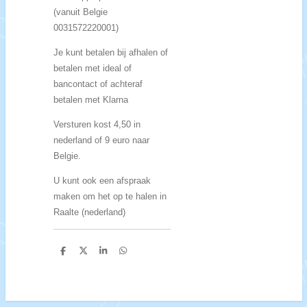
(vanuit Belgie
0031572220001)
Je kunt betalen bij afhalen of
betalen met ideal of
bancontact of achteraf
betalen met Klarna
Versturen kost 4,50 in
nederland of 9 euro naar
Belgie.
U kunt ook een afspraak
maken om het op te halen in
Raalte (nederland)
D
D
S
D
e
e
h
e
l
e
a
l
e
l
r
e
n
e
n