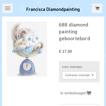
Ga
Francisca Diamondpainting
direct
naar
de
688 diamond
hoofdinhoud
painting
geboortebord
€ 17,50
vorm steentjes
In winkelwagen