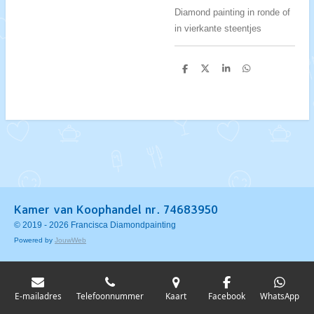
Diamond painting in ronde of
in vierkante steentjes
D
D
S
D
e
e
h
e
l
e
a
l
e
l
r
e
n
e
n
Kamer van Koophandel nr. 74683950
© 2019 - 2026 Francisca Diamondpainting
Powered by
JouwWeb
E-mailadres
Telefoonnummer
Kaart
Facebook
WhatsApp