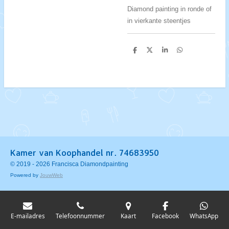
Diamond painting in ronde of
in vierkante steentjes
D
D
S
D
e
e
h
e
l
e
a
l
e
l
r
e
n
e
n
Kamer van Koophandel nr. 74683950
© 2019 - 2026 Francisca Diamondpainting
Powered by
JouwWeb
E-mailadres
Telefoonnummer
Kaart
Facebook
WhatsApp