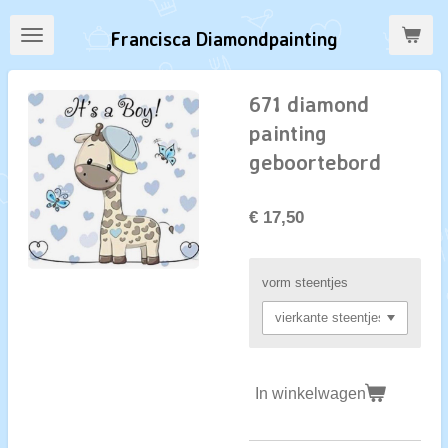
Ga
Francisca Diamondpainting
direct
naar
de
671 diamond
hoofdinhoud
painting
geboortebord
€ 17,50
vorm steentjes
In winkelwagen