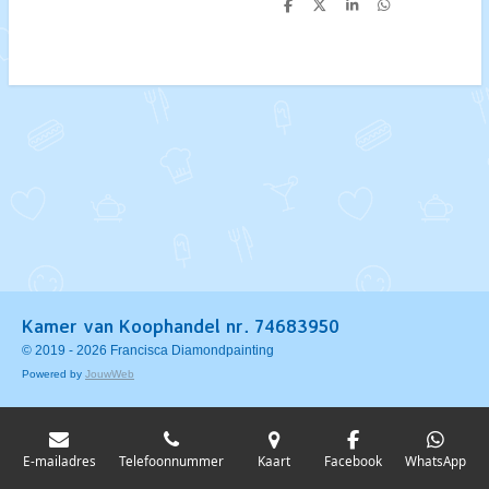
D
D
S
D
e
e
h
e
l
e
a
l
e
l
r
e
n
e
n
Kamer van Koophandel nr. 74683950
© 2019 - 2026 Francisca Diamondpainting
Powered by
JouwWeb
E-mailadres
Telefoonnummer
Kaart
Facebook
WhatsApp