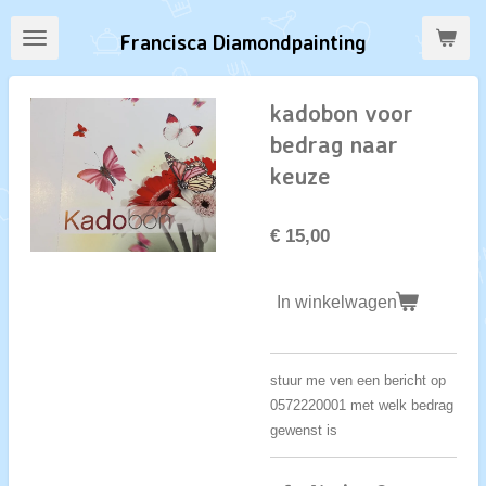
Ga
Francisca Diamondpainting
direct
naar
de
kadobon voor
hoofdinhoud
bedrag naar
keuze
€ 15,00
In winkelwagen
stuur me ven een bericht op
0572220001 met welk bedrag
gewenst is