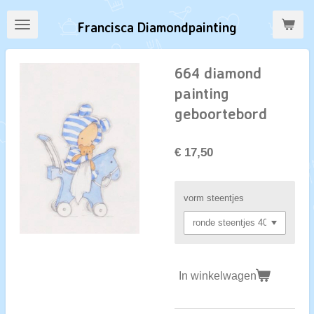
Ga
Francisca Diamondpainting
direct
naar
de
664 diamond
hoofdinhoud
painting
geboortebord
€ 17,50
vorm steentjes
In winkelwagen