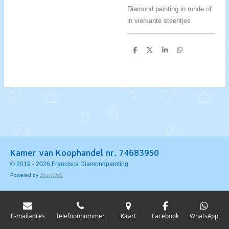
Diamond painting in ronde of
in vierkante steentjes
D
D
S
D
e
e
h
e
l
e
a
l
e
l
r
e
n
e
n
Kamer van Koophandel nr. 74683950
© 2019 - 2026 Francisca Diamondpainting
Powered by
JouwWeb
E-mailadres
Telefoonnummer
Kaart
Facebook
WhatsApp