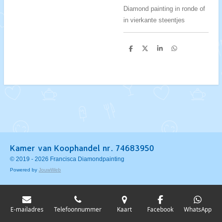
Diamond painting in ronde of
in vierkante steentjes
D
D
S
D
e
e
h
e
l
e
a
l
e
l
r
e
n
e
n
Kamer van Koophandel nr. 74683950
© 2019 - 2026 Francisca Diamondpainting
Powered by
JouwWeb
E-mailadres
Telefoonnummer
Kaart
Facebook
WhatsApp