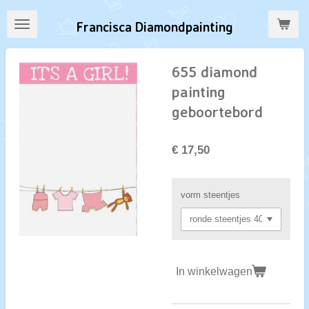
Ga
Francisca Diamondpainting
direct
naar
de
655 diamond
hoofdinhoud
painting
geboortebord
€ 17,50
vorm steentjes
In winkelwagen