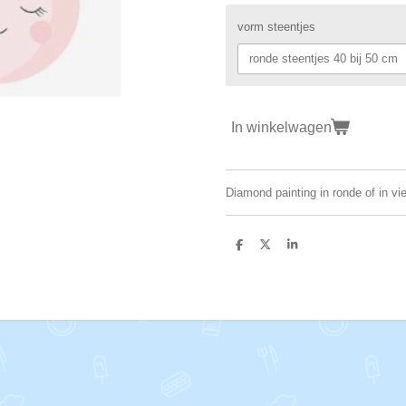
vorm steentjes
In winkelwagen
Diamond painting in ronde of in vi
D
D
S
e
e
h
l
e
a
e
l
r
n
e