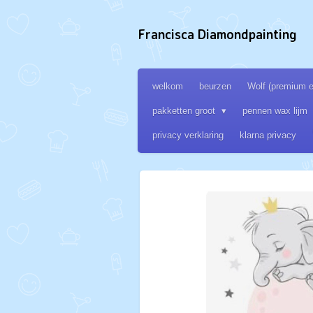
Ga
direct
Francisca Diamondpainting
naar
de
hoofdinhoud
welkom
beurzen
Wolf (premium ed
pakketten groot
pennen wax lijm
privacy verklaring
klarna privacy