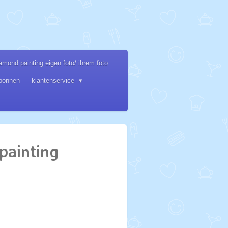
amond painting eigen foto/ ihrem foto
bonnen
klantenservice
painting