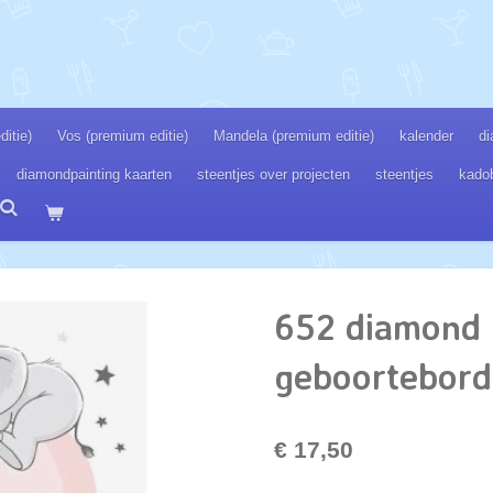
itie)
Vos (premium editie)
Mandela (premium editie)
kalender
di
diamondpainting kaarten
steentjes over projecten
steentjes
kado
652 diamond 
geboortebord
€ 17,50