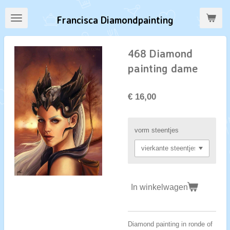
Ga
Francisca Diamondpainting
direct
naar
de
468 Diamond
hoofdinhoud
painting dame
€ 16,00
vorm steentjes
In winkelwagen
Diamond painting in ronde of