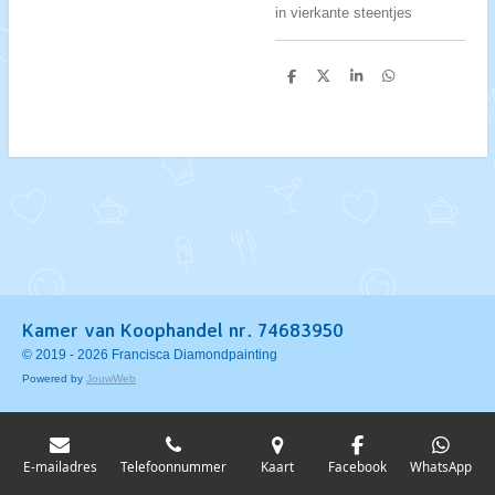
in vierkante steentjes
D
D
S
D
e
e
h
e
l
e
a
l
e
l
r
e
n
e
n
Kamer van Koophandel nr. 74683950
© 2019 - 2026 Francisca Diamondpainting
Powered by
JouwWeb
E-mailadres
Telefoonnummer
Kaart
Facebook
WhatsApp