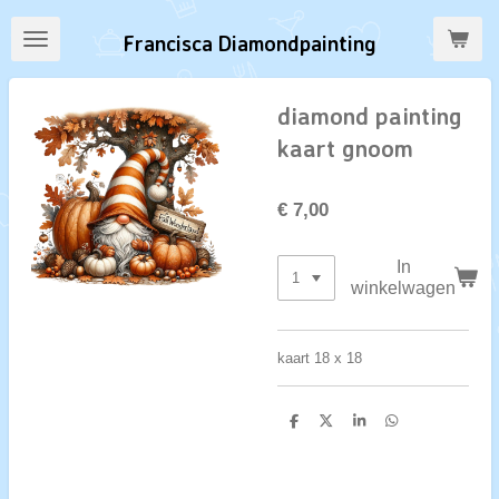
Ga
Francisca Diamondpainting
direct
naar
de
diamond painting
hoofdinhoud
kaart gnoom
€ 7,00
In
winkelwagen
kaart 18 x 18
D
D
S
D
e
e
h
e
l
e
a
l
e
l
r
e
n
e
n