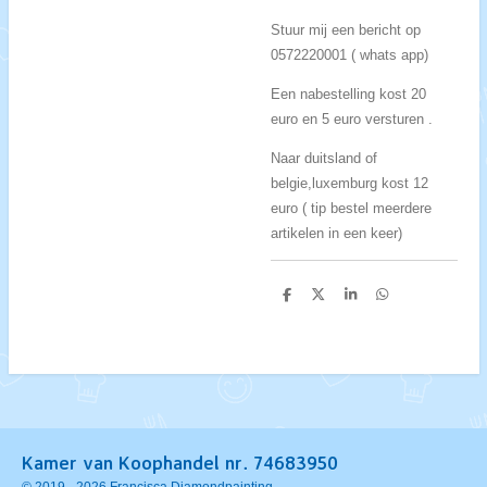
Stuur mij een bericht op
0572220001 ( whats app)
Een nabestelling kost 20
euro en 5 euro versturen .
Naar duitsland of
belgie,luxemburg kost 12
euro ( tip bestel meerdere
artikelen in een keer)
D
D
S
D
e
e
h
e
l
e
a
l
e
l
r
e
n
e
n
Kamer van Koophandel nr. 74683950