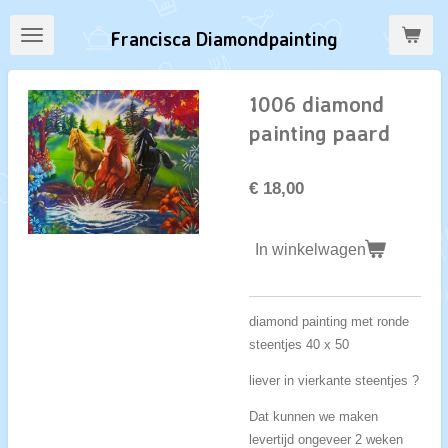
Ga
Francisca Diamondpainting
direct
naar
de
1006 diamond
hoofdinhoud
painting paard
€ 18,00
In winkelwagen
diamond painting met ronde
steentjes 40 x 50
liever in vierkante steentjes ?
Dat kunnen we maken
levertijd ongeveer 2 weken