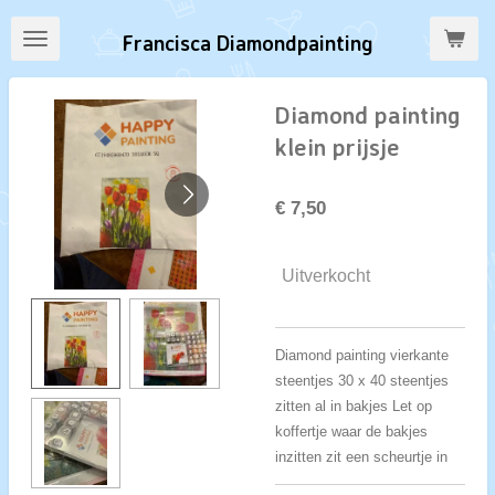
Ga
Francisca Diamondpainting
direct
naar
de
Diamond painting
hoofdinhoud
klein prijsje
€ 7,50
Uitverkocht
Diamond painting vierkante
steentjes 30 x 40 steentjes
zitten al in bakjes Let op
koffertje waar de bakjes
inzitten zit een scheurtje in