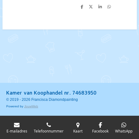
D
D
S
D
e
e
h
e
l
e
a
l
e
l
r
e
n
e
n
Kamer van Koophandel nr. 74683950
© 2019 - 2026 Francisca Diamondpainting
Powered by
JouwWeb
E-mailadres
Telefoonnummer
Kaart
Facebook
WhatsApp