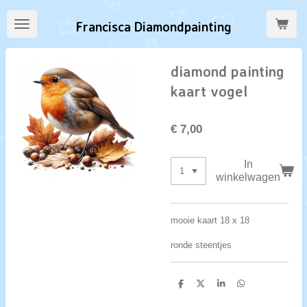
Ga
Francisca Diamondpainting
direct
naar
de
diamond painting
hoofdinhoud
kaart vogel
€ 7,00
In
winkelwagen
mooie kaart 18 x 18
ronde steentjes
D
D
S
D
e
e
h
e
l
e
a
l