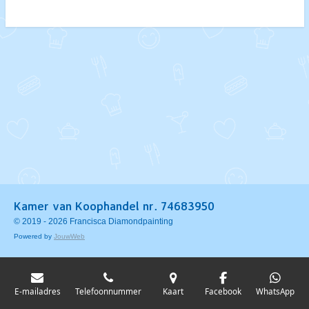
e
l
r
e
n
e
n
Kamer van Koophandel nr. 74683950
© 2019 - 2026 Francisca Diamondpainting
Powered by
JouwWeb
E-mailadres
Telefoonnummer
Kaart
Facebook
WhatsApp