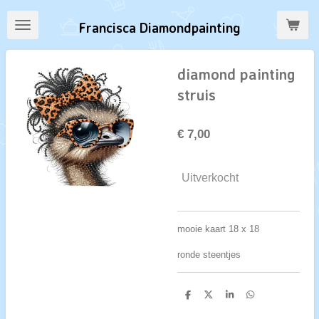
Ga
Francisca Diamondpainting
direct
naar
de
diamond painting
hoofdinhoud
struis
€ 7,00
Uitverkocht
mooie kaart 18 x 18
ronde steentjes
D
D
S
D
e
e
h
e
l
e
a
l