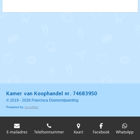
e
l
r
e
n
e
n
Kamer van Koophandel nr. 74683950
© 2019 - 2026 Francisca Diamondpainting
Powered by
JouwWeb
E-mailadres
Telefoonnummer
Kaart
Facebook
WhatsApp