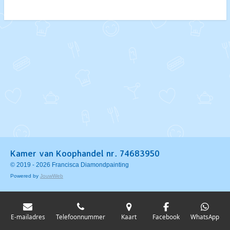
e
l
r
e
n
e
n
Kamer van Koophandel nr. 74683950
© 2019 - 2026 Francisca Diamondpainting
Powered by
JouwWeb
E-mailadres
Telefoonnummer
Kaart
Facebook
WhatsApp