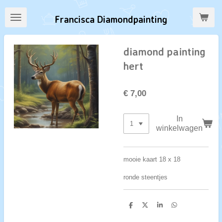
Ga
Francisca Diamondpainting
direct
naar
de
diamond painting
hoofdinhoud
hert
€ 7,00
In
winkelwagen
mooie kaart 18 x 18
ronde steentjes
D
D
S
D
e
e
h
e
l
e
a
l