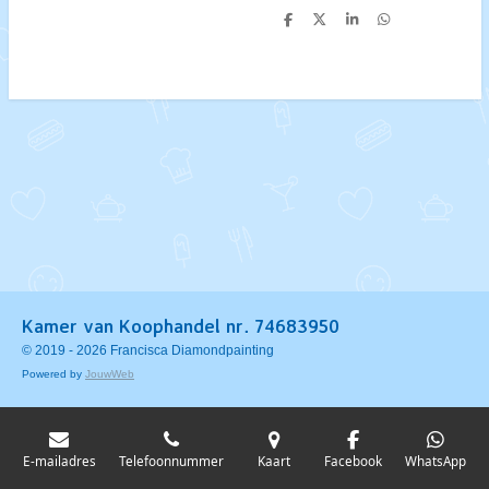
D
D
S
D
e
e
h
e
l
e
a
l
e
l
r
e
n
e
n
Kamer van Koophandel nr. 74683950
© 2019 - 2026 Francisca Diamondpainting
Powered by
JouwWeb
E-mailadres
Telefoonnummer
Kaart
Facebook
WhatsApp