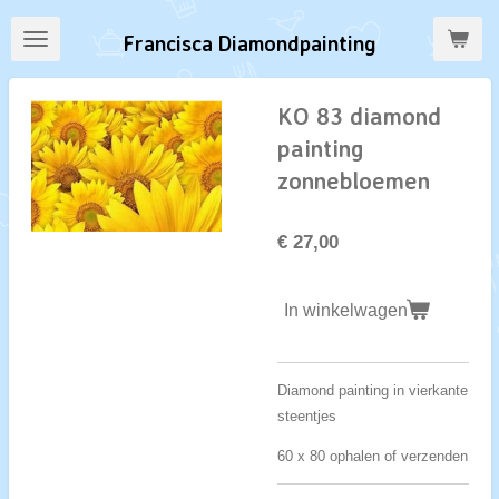
Ga
Francisca Diamondpainting
direct
naar
de
KO 83 diamond
hoofdinhoud
painting
zonnebloemen
€ 27,00
In winkelwagen
Diamond painting in vierkante
steentjes
60 x 80 ophalen of verzenden