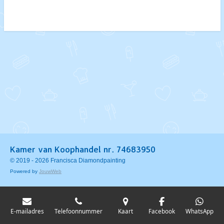
e
e
h
e
l
e
a
l
e
l
r
e
n
e
n
Kamer van Koophandel nr. 74683950
© 2019 - 2026 Francisca Diamondpainting
Powered by
JouwWeb
E-mailadres
Telefoonnummer
Kaart
Facebook
WhatsApp