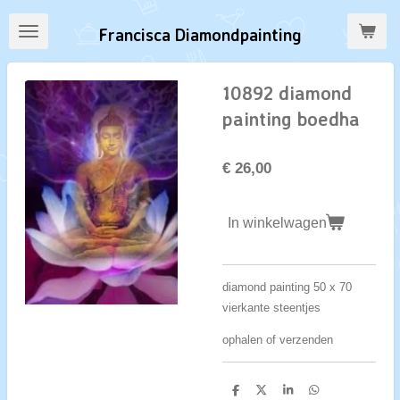
Ga
Francisca Diamondpainting
direct
naar
de
10892 diamond
hoofdinhoud
painting boedha
€ 26,00
In winkelwagen
diamond painting 50 x 70
vierkante steentjes
ophalen of verzenden
D
D
S
D