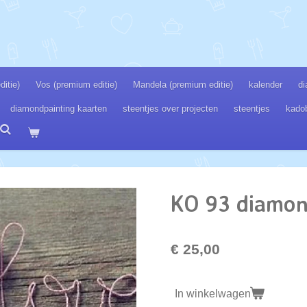
itie)
Vos (premium editie)
Mandela (premium editie)
kalender
di
diamondpainting kaarten
steentjes over projecten
steentjes
kado
KO 93 diamon
€ 25,00
In winkelwagen