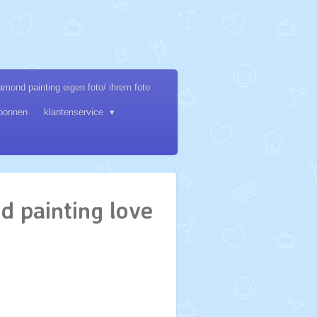
amond painting eigen foto/ ihrem foto
bonnen
klantenservice
d painting love