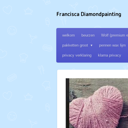
Ga
direct
Francisca Diamondpainting
naar
de
hoofdinhoud
welkom
beurzen
Wolf (premium ed
pakketten groot
pennen wax lijm
privacy verklaring
klarna privacy