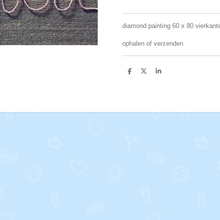
diamond painting 60 x 80 vierkant
ophalen of verzenden
D
D
S
e
e
h
l
e
a
e
l
r
n
e