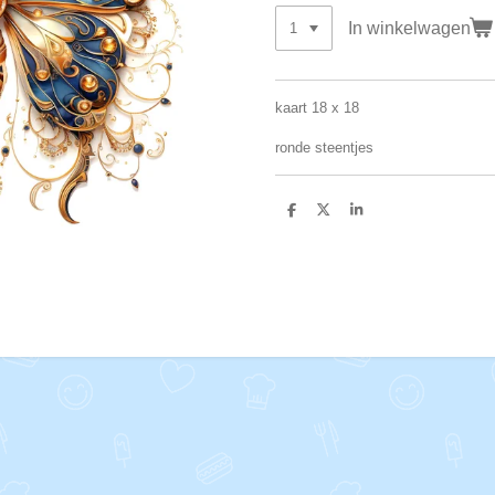
In winkelwagen
kaart 18 x 18
ronde steentjes
D
D
S
e
e
h
l
e
a
e
l
r
n
e