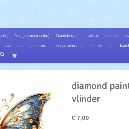
itie)
Vos (premium editie)
Mandela (premium editie)
kalender
di
diamondpainting kaarten
steentjes over projecten
steentjes
kado
diamond paint
vlinder
€ 7,00