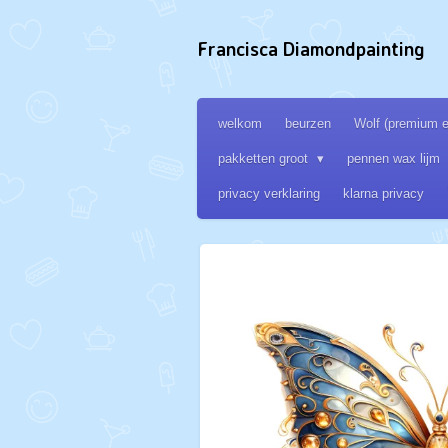
Ga
direct
Francisca Diamondpainting
naar
de
hoofdinhoud
welkom
beurzen
Wolf (premium ed
pakketten groot
pennen wax lijm
privacy verklaring
klarna privacy