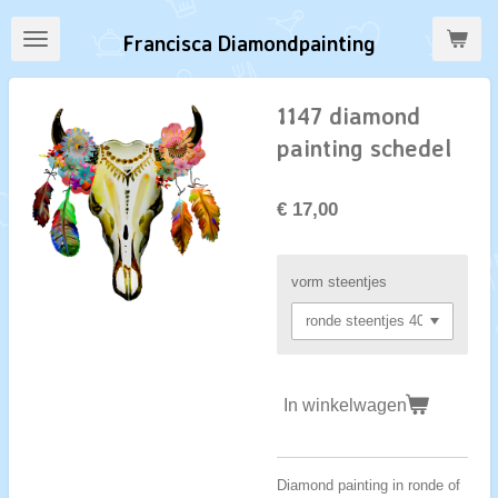
Ga
Francisca Diamondpainting
direct
naar
de
1147 diamond
hoofdinhoud
painting schedel
€ 17,00
vorm steentjes
In winkelwagen
Diamond painting in ronde of