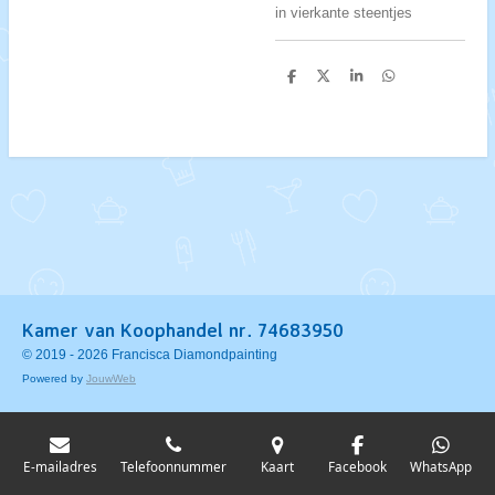
in vierkante steentjes
D
D
S
D
e
e
h
e
l
e
a
l
e
l
r
e
n
e
n
Kamer van Koophandel nr. 74683950
© 2019 - 2026 Francisca Diamondpainting
Powered by
JouwWeb
E-mailadres
Telefoonnummer
Kaart
Facebook
WhatsApp