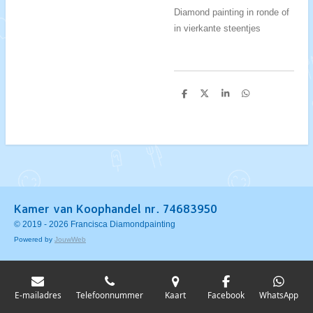
Diamond painting in ronde of
in vierkante steentjes
D
D
S
D
e
e
h
e
l
e
a
l
e
l
r
e
n
e
n
Kamer van Koophandel nr. 74683950
© 2019 - 2026 Francisca Diamondpainting
Powered by
JouwWeb
E-mailadres
Telefoonnummer
Kaart
Facebook
WhatsApp