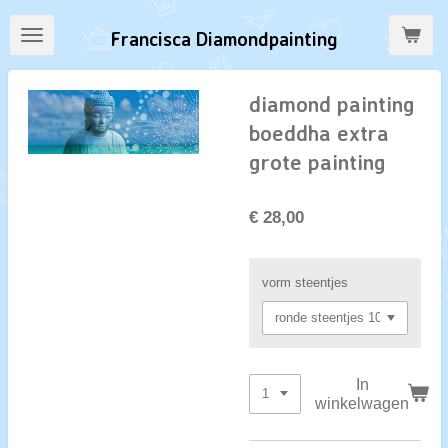
Ga
Francisca Diamondpainting
direct
naar
de
diamond painting
hoofdinhoud
boeddha extra
grote painting
€ 28,00
vorm steentjes
In
winkelwagen