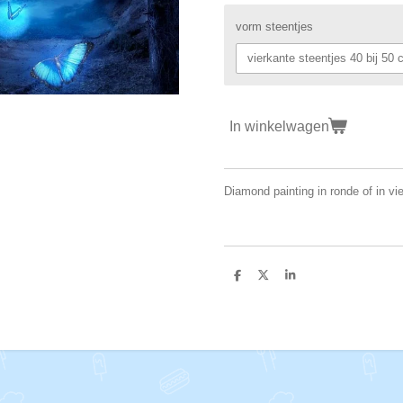
vorm steentjes
In winkelwagen
Diamond painting in ronde of in vi
D
D
S
e
e
h
l
e
a
e
l
r
n
e