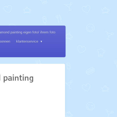
amond painting eigen foto/ ihrem foto
bonnen
klantenservice
 painting