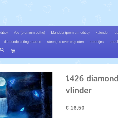
itie)
Vos (premium editie)
Mandela (premium editie)
kalender
di
diamondpainting kaarten
steentjes over projecten
steentjes
kado
1426 diamond
vlinder
€ 16,50