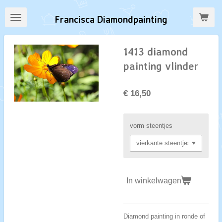
Ga
Francisca Diamondpainting
direct
naar
de
1413 diamond
hoofdinhoud
painting vlinder
€ 16,50
vorm steentjes
In winkelwagen
Diamond painting in ronde of