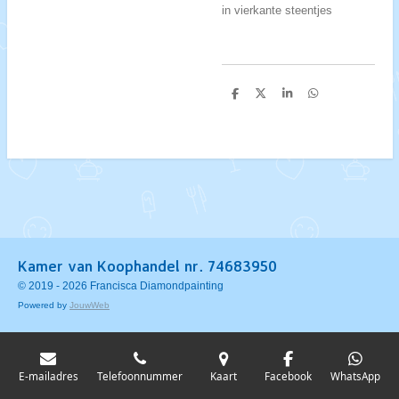
in vierkante steentjes
D
D
S
D
e
e
h
e
l
e
a
l
e
l
r
e
n
e
n
Kamer van Koophandel nr. 74683950
© 2019 - 2026 Francisca Diamondpainting
Powered by
JouwWeb
E-mailadres
Telefoonnummer
Kaart
Facebook
WhatsApp