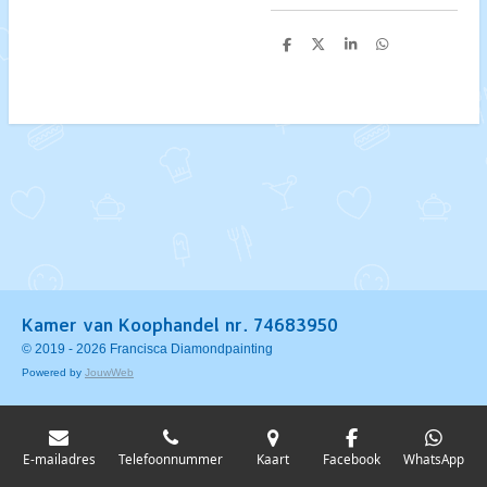
D
D
S
D
e
e
h
e
l
e
a
l
e
l
r
e
n
e
n
Kamer van Koophandel nr. 74683950
© 2019 - 2026 Francisca Diamondpainting
Powered by
JouwWeb
E-mailadres
Telefoonnummer
Kaart
Facebook
WhatsApp