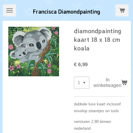
Ga
Francisca Diamondpainting
direct
naar
de
diamondpainting
hoofdinhoud
kaart 18 x 18 cm
koala
€ 6,99
In
winkelwagen
dubbele luxe kaart inclusief
envelop steentjes en tools
versturen 2,88 binnen
nederland