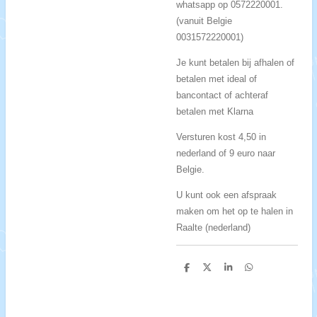
whatsapp op 0572220001.
(vanuit Belgie
0031572220001)
Je kunt betalen bij afhalen of
betalen met ideal of
bancontact of achteraf
betalen met Klarna
Versturen kost 4,50 in
nederland of 9 euro naar
Belgie.
U kunt ook een afspraak
maken om het op te halen in
Raalte (nederland)
D
D
S
D
e
e
h
e
l
e
a
l
e
l
r
e
n
e
n