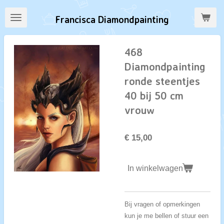
Ga
Francisca Diamondpainting
direct
naar
de
468
hoofdinhoud
Diamondpainting
ronde steentjes
40 bij 50 cm
vrouw
€ 15,00
In winkelwagen
Bij vragen of opmerkingen
kun je me bellen of stuur een