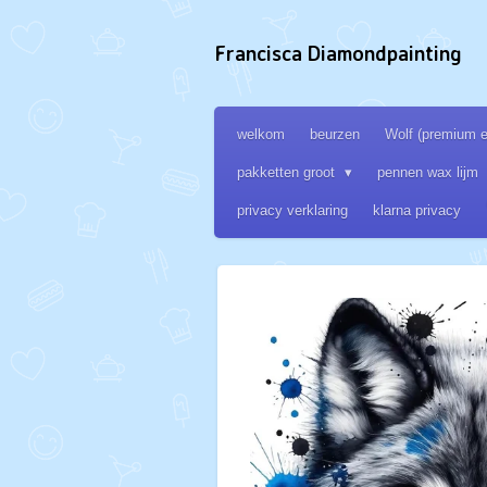
Ga
direct
Francisca Diamondpainting
naar
de
hoofdinhoud
welkom
beurzen
Wolf (premium ed
pakketten groot
pennen wax lijm
privacy verklaring
klarna privacy