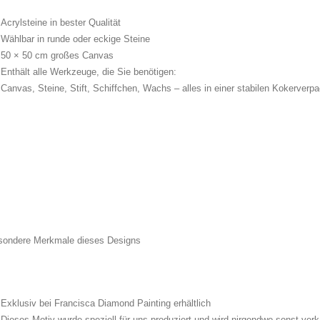
Acrylsteine in bester Qualität
Wählbar in runde oder eckige Steine
50 × 50 cm großes Canvas
Enthält alle Werkzeuge, die Sie benötigen:
Canvas, Steine, Stift, Schiffchen, Wachs – alles in einer stabilen Kokerverp
sondere Merkmale dieses Designs
Exklusiv bei Francisca Diamond Painting erhältlich
Dieses Motiv wurde speziell für uns produziert und wird nirgendwo sonst verk