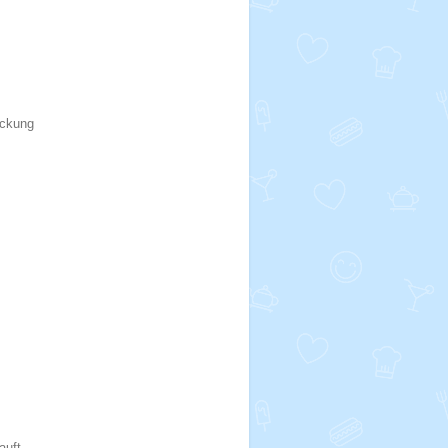
ackung
auft.