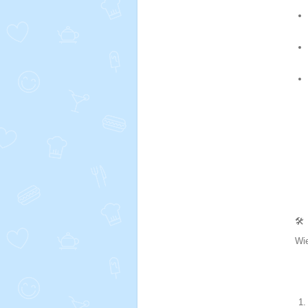
🛠️
Wie