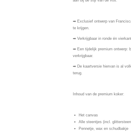
aan bij de stijl van de vos.
➡ Exclusief ontwerp van Francisc
te krijgen.
➡ Verkrijgbaar in ronde én vierkan
➡ Een tijdelijk premium ontwerp: 
verkrijgbaar.
➡ De kaartversie hiervan is al vol
terug.
Inhoud van de premium koker:
Het canvas
Alle steentjes (incl. glittersteen
Pennetje, wax en schudbakje