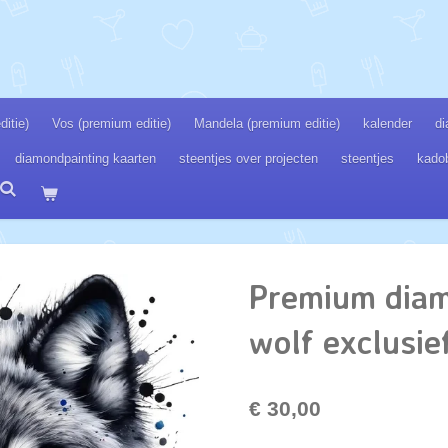
itie)
Vos (premium editie)
Mandela (premium editie)
kalender
di
diamondpainting kaarten
steentjes over projecten
steentjes
kado
Premium diam
wolf exclusie
€ 30,00