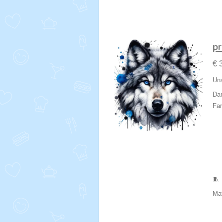
p
€ 
Uns
Dan
Far
🧵
Mat