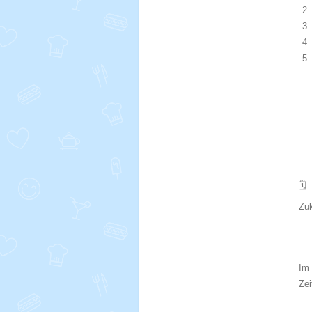
🗓️
Zuk
Im 
Zei