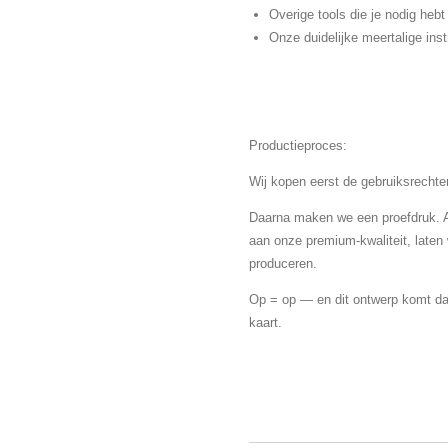
Overige tools die je nodig hebt
Onze duidelijke meertalige inst
Productieproces:
Wij kopen eerst de gebruiksrechte
Daarna maken we een proefdruk. A
aan onze premium-kwaliteit, laten
produceren.
Op = op — en dit ontwerp komt daa
kaart.